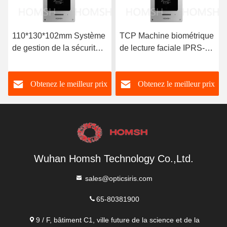
TCP Machine biométrique
Système de contrôle
de lecture faciale IPRS-
d'accès à l'iris non
485 Machine
condensé Bluetooth
d'identification faciale
TCP/IP
Obtenez le meilleur prix
Obtenez le meilleur prix
pour les personnes
présentes
Wuhan Homsh Technology Co.,Ltd.
sales@opticsiris.com
65-80381900
9 / F, bâtiment C1, ville future de la science et de la