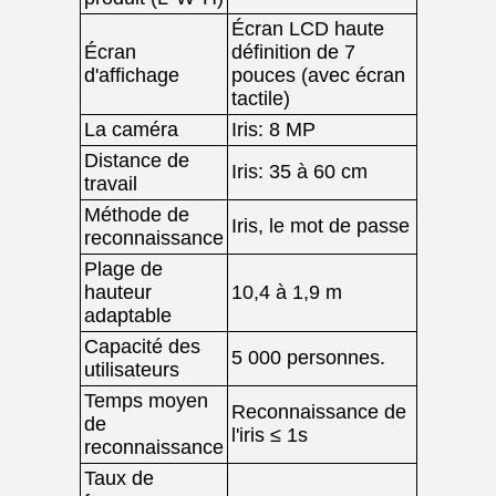
Écran LCD haute
Écran
définition de 7
d'affichage
pouces (avec écran
tactile)
La caméra
Iris: 8 MP
Distance de
Iris: 35 à 60 cm
travail
Méthode de
Iris, le mot de passe
reconnaissance
Plage de
hauteur
10,4 à 1,9 m
adaptable
Capacité des
5 000 personnes.
utilisateurs
Temps moyen
Reconnaissance de
de
l'iris ≤ 1s
reconnaissance
Taux de