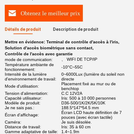
Obtenez le meilleur prix
Détails de produit
Description de produit
Mettre en évidence:
Terminal de contrôle d'accès à l'iris
,
Solution d'accès biométrique sans contact
,
Contrôle de l'accès avec garantie
、 WIFI DE TCP/IP
mode de communication:
Température ambiante de
-10°C~55C
fonctionnement:
Intensité de la lumière
0~6000Lux (lumière du soleil non
d'environnement de travail:
directe
Placement fixé au mur ou de
Mode d'utilisation:
benchtop
Tension d'alimentation:
C.C 12V2A
Capacité utilisateur:
Iris: 500 à 10 000 personnes
Modèle de produit:
D36-500/1K/2K/5K/10K
Je ne sais pas.:
188.5*147*54.5 mm
Écran LCD haute définition de 7
Écran d'affichage:
pouces (avec écran tactile)
Caméra:
Je suis désolée.
Distance de travail:
Iris: 35 à 60 cm
Gamme adaptative de taille:
1.4~1.9m