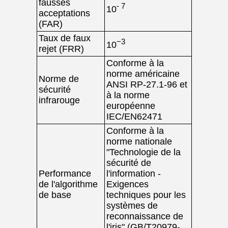
fausses
- 7
10
acceptations
(FAR)
Taux de faux
−3
10
rejet (FRR)
Conforme à la
norme américaine
Norme de
ANSI RP-27.1-96 et
sécurité
à la norme
infrarouge
européenne
IEC/EN62471
Conforme à la
norme nationale
"Technologie de la
sécurité de
Performance
l'information -
de l'algorithme
Exigences
de base
techniques pour les
systèmes de
reconnaissance de
l'iris" (GB/T20979-