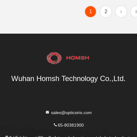
1
2
Wuhan Homsh Technology Co.,Ltd.
sales@opticsiris.com
65-80381900