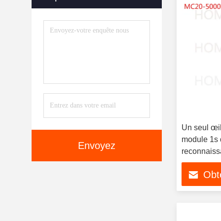
Un seul œil,
module 1s 
Envoyez
reconnaiss
Obte