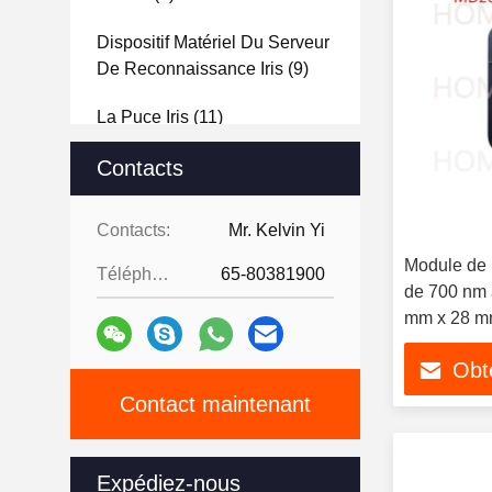
Dispositif Matériel Du Serveur
De Reconnaissance Iris
(9)
La Puce Iris
(11)
Autres Produits Biométriques
Contacts
(10)
Contacts:
Mr. Kelvin Yi
Module de r
Téléphone:
65-80381900
de 700 nm 
mm x 28 
Obte
Contact maintenant
Expédiez-nous