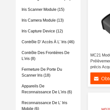
Iris Scanner Module
(15)
Iris Camera Module
(13)
Iris Capture Device
(12)
Contrôle D' Accès À L' Iris
(46)
Contrôle Des Frontières De
MC21 Modul
L'iris
(8)
Prélèvemen
précis Acqu
Fermeture De Porte Du
rapide
Scanner Iris
(18)
Obte
Appareils De
Reconnaissance De L'iris
(6)
Reconnaissance De L' Iris
Mobile
(6)