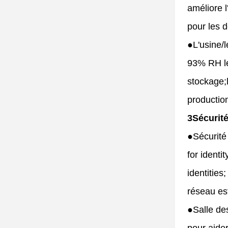
améliore l
pour les d
●
L'usine/
93% RH le 
stockage;l
production
3Sécurité
●
Sécurité
for identi
identities
réseau est
●
Salle de