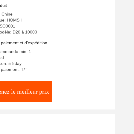
duit
: Chine
que: HOMSH
: ISO9001
dèle: D20 à 10000
 paiement et d'expédition
commande min: 1
ted
ison: 5-8day
 paiement: T/T
nez le meilleur prix