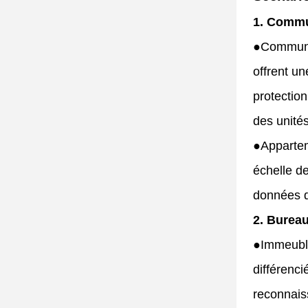
1. Commun
●
Communit
offrent u
protectio
des unités
●
Appartem
échelle de
données d
2. Bureau
●
Immeuble
différenci
reconnais