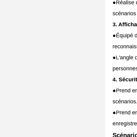
●
Réalise 
scénarios
3. Affich
●
Équipé d
reconnais
●
L'angle 
personnes
4. Sécuri
●
Prend en
scénarios
●
Prend en
enregistr
Scénario