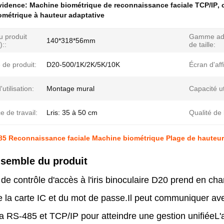
évidence:
Machine biométrique de reconnaissance faciale TCP/IP
,
métrique à hauteur adaptative
du produit
Gamme ada
140*318*56mm
::
de taille:
 de produit:
D20-500/1K/2K/5K/10K
Écran d'aff
utilisation:
Montage mural
Capacité ut
e de travail:
Lris: 35 à 50 cm
Qualité de 
5 Reconnaissance faciale Machine biométrique Plage de hauteur 
nsemble du produit
 de contrôle d'accès à l'iris binoculaire D20 prend en ch
 de la carte IC et du mot de passe.Il peut communiquer av
ia RS-485 et TCP/IP pour atteindre une gestion unifiéeL'