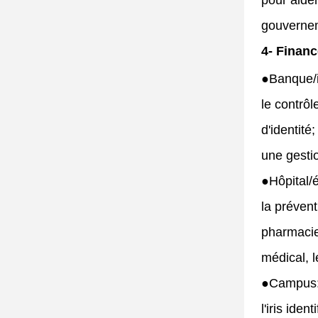
pour aider
gouvernem
4- Finan
●
Banque/i
le contrôl
d'identité
une gestio
●
Hôpital/
la prévent
pharmacies
médical, l
●
Campus: 
l'iris ide