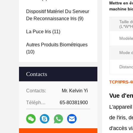
Mettre en 
machine bio
Dispositif Matériel Du Serveur
De Reconnaissance Iris
(9)
Taille 
(L*W*H)
La Puce Iris
(11)
Modèle
Autres Produits Biométriques
(10)
Mode d'
Distanc
Contacts
TCP/IPRS-48
Contacts:
Mr. Kelvin Yi
Vue d'e
Téléphone:
65-80381900
L'appareil
de l'iris,
d'accès v