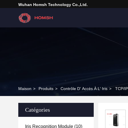
Wuhan Homsh Technology Co.,Ltd.
Maison
>
Produits
>
Contrôle D' Accès À L' Iris
>
TCP/IP
Catégories
Iris Recognition Module
(10)