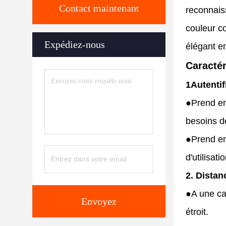
Contact maintenant
reconnaiss
couleur c
Expédiez-nous
élégant en
Caractér
1Autentif
●
Prend en
besoins de
●
Prend en
d'utilisati
2. Distan
●
A une ca
Envoyez
étroit.