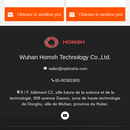
porte Pour la sécurité à
intelligente avec
domicile opération facile
télécommande
ix
Obtenez le meilleur prix
Obtenez le meilleur prix
Wuhan Homsh Technology Co.,Ltd.
sales@opticsiris.com
65-80381900
9 / F, bâtiment C1, ville future de la science et de la
technologie, 999 avenue Gaoxin, zone de haute technologie
de Donghu, ville de Wuhan, province du Hubei.