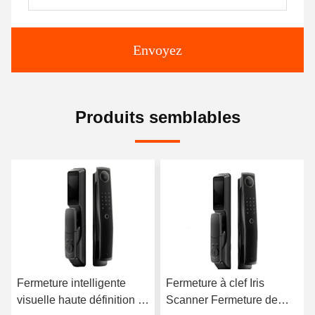
Envoyez
Produits semblables
Fermeture à clef Iris
Fermeture de classe C
à
Scanner Fermeture de
Fermeture de porte