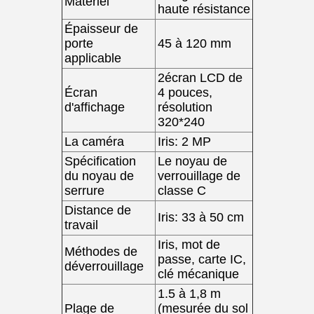
Matériel
haute résistance
Épaisseur de
porte
45 à 120 mm
applicable
2écran LCD de
Écran
4 pouces,
d'affichage
résolution
320*240
La caméra
Iris: 2 MP
Spécification
Le noyau de
du noyau de
verrouillage de
serrure
classe C
Distance de
Iris: 33 à 50 cm
travail
Iris, mot de
Méthodes de
passe, carte IC,
déverrouillage
clé mécanique
1.5 à 1,8 m
Plage de
(mesurée du sol