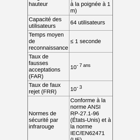
hauteur
à la poignée à 1
m)
Capacité des
64 utilisateurs
utilisateurs
Temps moyen
de
≤ 1 seconde
reconnaissance
Taux de
fausses
- 7 ans
10
acceptations
(FAR)
Taux de faux
- 3
10
rejet (FRR)
Conforme à la
norme ANSI
Normes de
RP-27.1-96
sécurité par
(États-Unis) et à
infrarouge
la norme
IEC/EN62471
(UE)