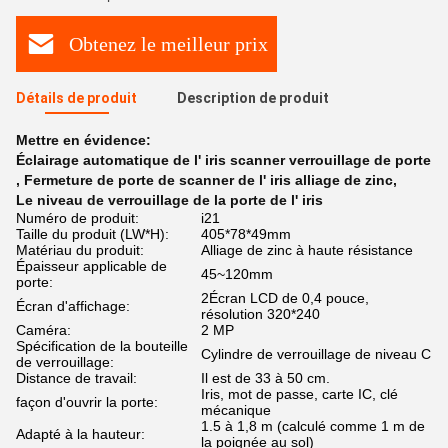
Obtenez le meilleur prix
Détails de produit
Description de produit
Mettre en évidence:
Éclairage automatique de l' iris scanner verrouillage de porte
,
Fermeture de porte de scanner de l' iris alliage de zinc
,
Le niveau de verrouillage de la porte de l' iris
Numéro de produit:
i21
Taille du produit (LW*H):
405*78*49mm
Matériau du produit:
Alliage de zinc à haute résistance
Épaisseur applicable de
45~120mm
porte:
2Écran LCD de 0,4 pouce,
Écran d'affichage:
résolution 320*240
Caméra:
2 MP
Spécification de la bouteille
Cylindre de verrouillage de niveau C
de verrouillage:
Distance de travail:
Il est de 33 à 50 cm.
Iris, mot de passe, carte IC, clé
façon d'ouvrir la porte:
mécanique
1.5 à 1,8 m (calculé comme 1 m de
Adapté à la hauteur:
la poignée au sol)