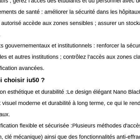
tifs ; gérez l’accès des étudiants et du personnel avec d
ements de santé : améliorer la sécurité dans les hôpitaux 
 autorisé accède aux zones sensibles ; assurer un stock
.
s gouvernementaux et institutionnels : renforcer la séc
s et autres institutions ; contrôlez l’accès aux zones c
fication avancées.
 choisir iu50 ?
on esthétique et durabilité :
Le design élégant Nano Blac
ait visuel moderne et durabilité à long terme, ce qui le r
aux.
fication flexible et sécurisée :
Plusieurs méthodes d'accès
n, clé mécanique) ainsi que des fonctionnalités anti-effr