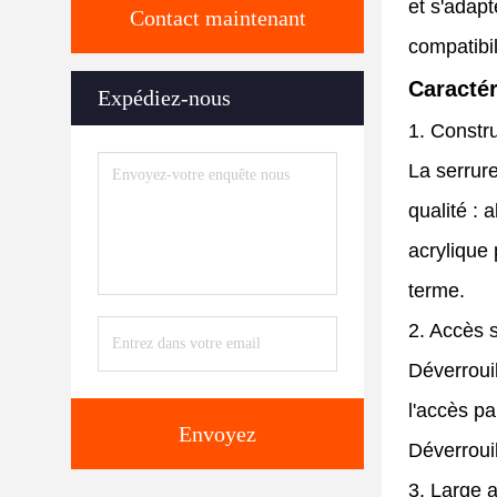
et s'adap
Contact maintenant
compatibil
Caractér
Expédiez-nous
1. Constru
La serrure
qualité : 
acrylique 
terme.
2. Accès 
Déverrouil
l'accès pa
Envoyez
Déverroui
3. Large 