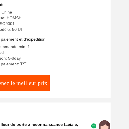
duit
: Chine
que: HOMSH
: ISO9001
dèle: 50 UI
 paiement et d'expédition
commande min: 1
ted
ison: 5-8day
 paiement: T/T
nez le meilleur prix
illeur de porte à reconnaissance faciale
,