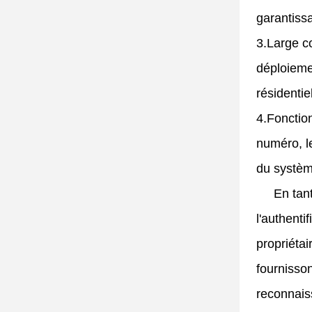
garantissa
3.
Large c
déploiemen
résidentie
4.
Fonction
numéro, le
du systèm
En tan
l'authenti
propriétai
fournisso
reconnaiss