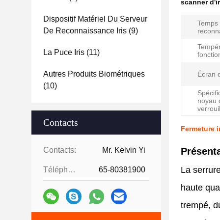
scanner d'ir
Dispositif Matériel Du Serveur
Temps
De Reconnaissance Iris
(9)
reconn
Tempér
La Puce Iris
(11)
foncti
Autres Produits Biométriques
Écran d
(10)
Spécifi
noyau 
verroui
Contacts
Fermeture in
Contacts:
Mr. Kelvin Yi
Présenta
La serrur
Téléphone:
65-80381900
haute qual
trempé, du