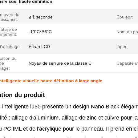
is visuel haute définition
 moyen de
≤ 1 seconde
Couleur:
aissance:
ature de
-10˚C~55˚C
Nom du pro
onnement:
'affichage:
Écran LCD
taper:
cation du
de
Noyau de serrure de la classe C
Capacité ut
llage:
telligente visuelle haute définition à large angle
tion du produit
e intelligente iu50 présente un design Nano Black élégan
ité : alliage d'aluminium, alliage de zinc et cuivre pour l
 PC IML et de l'acrylique pour le panneau. Il prend en c