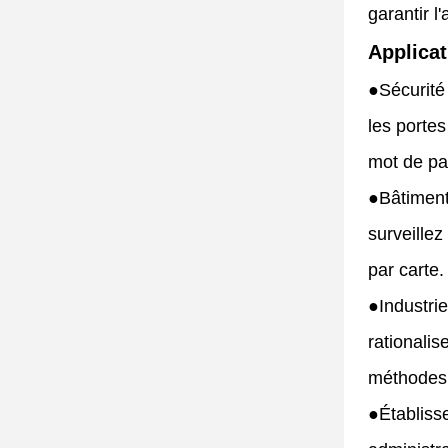
garantir l
Applicat
●
Sécurité
les portes
mot de pa
●
Bâtiment
surveille
par carte.
●
Industrie
rationalis
méthodes d
●
Établiss