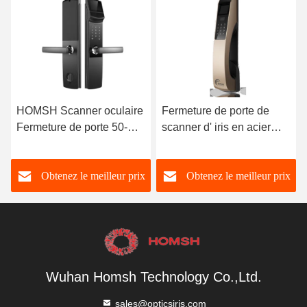
HOMSH Scanner oculaire
Fermeture de porte de
Fermeture de porte 50-
scanner d' iris en acier
100 Capacité utilisateur
inoxydable avec
Couleur argentée
commande vocale 4 piles
Obtenez le meilleur prix
Obtenez le meilleur prix
AA
Wuhan Homsh Technology Co.,Ltd.
sales@opticsiris.com