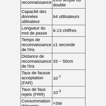
d'iris simple ou
reconnaissance
double
Capacité des
données
64 utilisateurs
utilisateur
Longueur du
6-13 chiffres
mot de passe
Temps de
reconnaissance
≤1 seconde
de l'iris
Distance de
reconnaissance
33 ~ 50cm
de l'iris
Taux de fausse
-7
acceptation
10
(FAR)
Taux de faux
-3
10
rejets (FRR)
Consommation
<5W