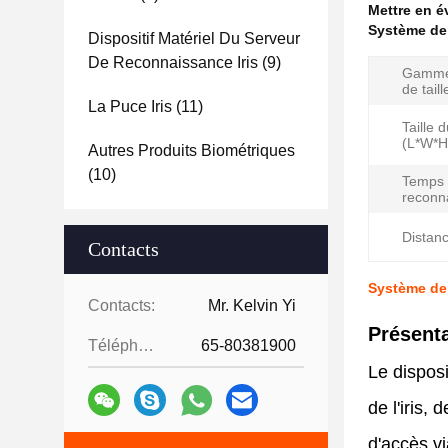
Mettre en 
Système de 
Dispositif Matériel Du Serveur
De Reconnaissance Iris
(9)
Gamme 
de taill
La Puce Iris
(11)
Taille 
(L*W*H)
Autres Produits Biométriques
(10)
Temps
reconn
Distanc
Contacts
Système de 
Contacts:
Mr. Kelvin Yi
Présenta
Téléphone:
65-80381900
Le disposi
de l'iris,
d'accès vi