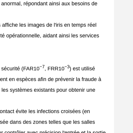
t anormal, répondant ainsi aux besoins de
ffiche les images de l'iris en temps réel
ité opérationnelle, aidant ainsi les services
−7
−3
e sécurité (FAR
10
, FRR
10
) est utilisé
ent en espèces afin de prévenir la fraude à
c les systèmes existants pour obtenir une
ontact évite les infections croisées (en
lisée dans des zones telles que les salles
contrôler avec précision l'entrée et la sortie