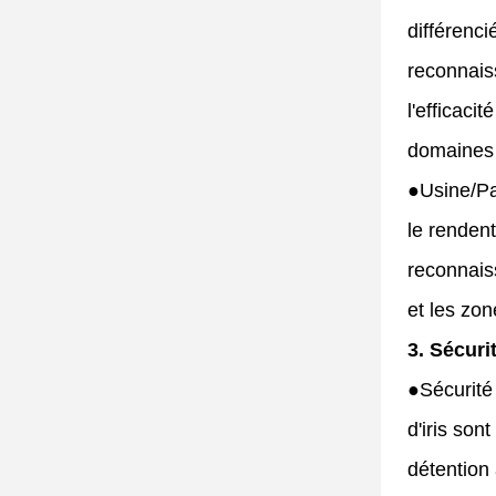
différenci
reconnais
l'efficaci
domaines e
●
Usine/Pa
le renden
reconnaiss
et les zon
3. Sécuri
●
Sécurité
d'iris son
détention 