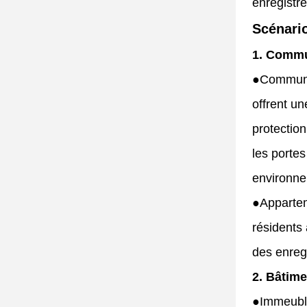
enregistr
Scénario
1. Commun
●
Communau
offrent un
protection
les portes
environne
●
Appartem
résidents 
des enregi
2. Bâtime
●
Immeuble