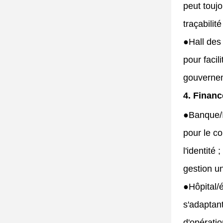
peut touj
traçabilit
●
Hall des
pour facil
gouvernem
4. Financ
●
Banque/I
pour le c
l'identité
gestion un
●
Hôpital/
s'adaptant
d'opératio