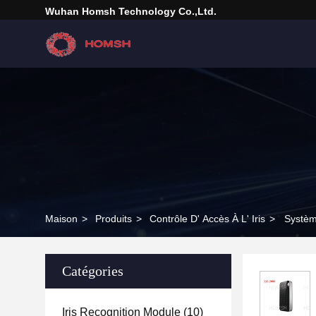
Wuhan Homsh Technology Co.,Ltd.
Maison
>
Produits
>
Contrôle D' Accès À L' Iris
>
Systèm
Catégories
Iris Recognition Module
(10)