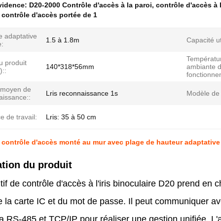
évidence:
D20-2000 Contrôle d'accès à la paroi
,
contrôle d'accès à 
contrôle d'accès portée de 1
adaptative
1.5 à 1.8m
Capacité ut
e:
Températu
du produit
140*318*56mm
ambiante 
::
fonctionne
 moyen de
Lris reconnaissance 1s
Modèle de 
aissance::
e de travail:
Lris: 35 à 50 cm
contrôle d'accès monté au mur avec plage de hauteur adaptative 
tion du produit
tif de contrôle d'accès à l'iris binoculaire D20 prend en 
 de la carte IC et du mot de passe. Il peut communiquer a
a RS-485 et TCP/IP pour réaliser une gestion unifiée. L'