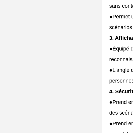
sans conta
●
Permet u
scénarios
3. Affich
●
Équipé d
reconnais
●
L'angle 
personnes
4. Sécuri
●
Prend en
des scéna
●
Prend en