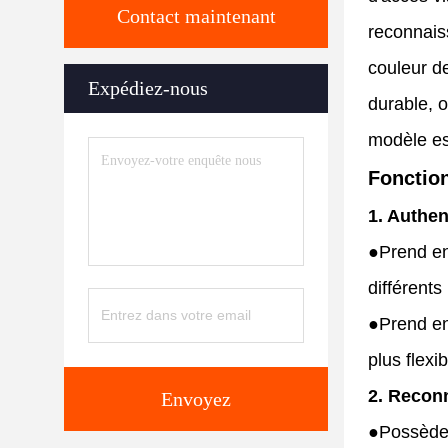
Contact maintenant
reconnaiss
couleur de
Expédiez-nous
durable, o
modèle es
Fonction
1. Authen
●
Prend en
différents
●
Prend en
plus flexib
2. Recon
Envoyez
●
Possède 