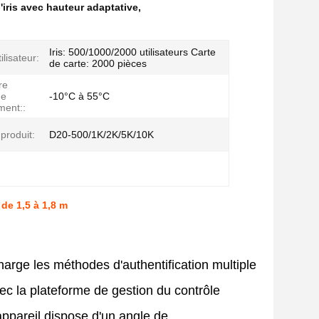
l'iris avec hauteur adaptative
,
Iris: 500/1000/2000 utilisateurs Carte
ilisateur:
de carte: 2000 pièces
re
de
-10°C à 55°C
ment::
produit:
D20-500/1K/2K/5K/10K
de 1,5 à 1,8 m
charge les méthodes d'authentification multiple
vec la plateforme de gestion du contrôle
appareil dispose d'un angle de