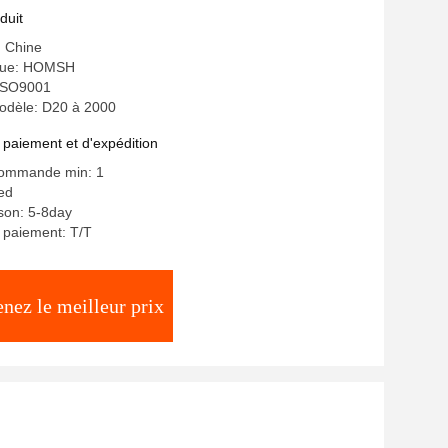
duit
: Chine
que: HOMSH
: ISO9001
dèle: D20 à 2000
 paiement et d'expédition
commande min: 1
ted
ison: 5-8day
 paiement: T/T
nez le meilleur prix