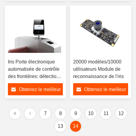
prix
prix
Iris Porte électronique
20000 modèles/10000
automatisée de contrôle
utilisateurs Module de
des frontières: détection
reconnaissance de l'iris
de haute sécurité et de
Obtenez le meilleur
Obtenez le meilleur
vivacité
prix
prix
7
8
9
10
11
12
13
14