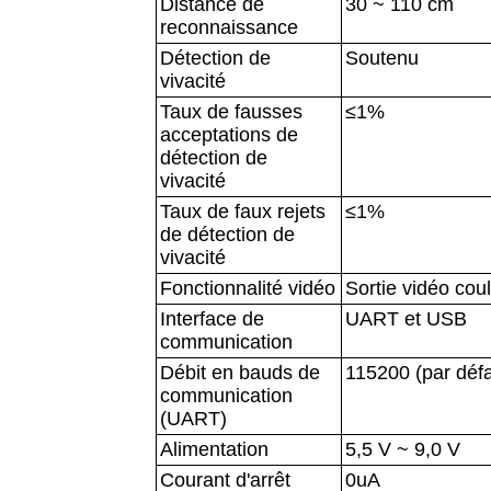
Distance de
30 ~ 110 cm
reconnaissance
Détection de
Soutenu
vivacité
Taux de fausses
≤1%
acceptations de
détection de
vivacité
Taux de faux rejets
≤1%
de détection de
vivacité
Fonctionnalité vidéo
Sortie vidéo co
Interface de
UART et USB
communication
Débit en bauds de
115200 (par défa
communication
(UART)
Alimentation
5,5 V ~ 9,0 V
Courant d'arrêt
0uA