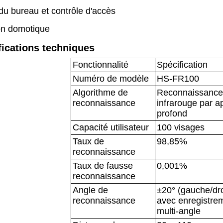
du bureau et contrôle d'accès
ion domotique
fications techniques
Fonctionnalité
Spécification
Numéro de modèle
HS-FR100
Algorithme de
Reconnaissance 
reconnaissance
infrarouge par a
profond
Capacité utilisateur
100 visages
Taux de
98,85%
reconnaissance
Taux de fausse
0,001%
reconnaissance
Angle de
±20° (gauche/dro
reconnaissance
avec enregistre
multi-angle