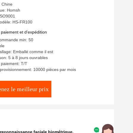
: Chine
ue: Homsh
: ISO9001
odèle: HS-FR100
 paiement et d'expédition
commande min: 50
ble
allage: Emballé comme il est
ison: 5 à 8 jours ouvrables
 paiement: T/T
provisionnement: 10000 pièces par mois
nez le meilleur prix
reconnaissance faciale biométrique
,