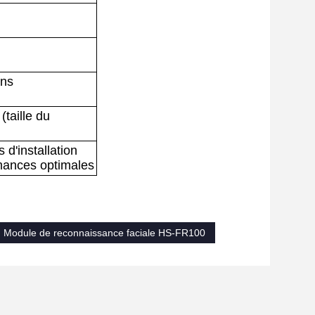
ans
taille du
s d'installation
mances optimales
Module de reconnaissance faciale HS-FR100