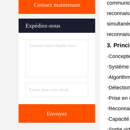
communiqu
Contact maintenant
reconnaiss
simultaném
Expédiez-nous
reconnaiss
3. Princ
·
Conceptio
·
Système à
·
Algorithm
·
Détection
·
Prise en 
·
Reconnai
Envoyez
·
Capacité
·
Sortie vi