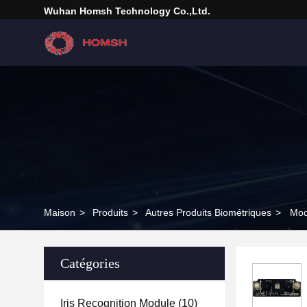
Wuhan Homsh Technology Co.,Ltd.
Maison
>
Produits
>
Autres Produits Biométriques
>
Mod
Catégories
Iris Recognition Module
(10)