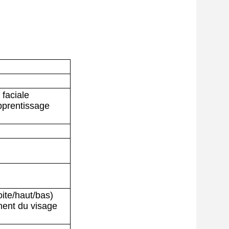
faciale
pprentissage
ite/haut/bas)
ment du visage