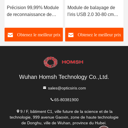
Module de balayage de
Module de caméra
l'iris USB 2.0 30-80 cm
d'identification
Distance et efficacité de
biométrique de l'iris 4W
balayage
Distance de balayage 30-
Obtenez le meilleur prix
Obtenez le meilleur prix
50 cm
Wuhan Homsh Technology Co.,Ltd.
sales@opticsiris.com
65-80381900
9 / F, bâtiment C1, ville future de la science et de la
technologie, 999 avenue Gaoxin, zone de haute technologie
de Donghu, ville de Wuhan, province du Hubei.