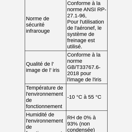
Conforme à la
norme ANSI RP-
27.1-96,
Norme de
Pour l'utilisation
sécurité
de l'aéronef, le
infrarouge
système de
freinage est
utilisé.
Conforme à la
norme
Qualité de l'
GB/T33767.6-
image de l' iris
2018 pour
l'image de l'iris
Température de
l'environnement
-10 °C à 55 °C
de
fonctionnement
Humidité de
RH de 0% à
l'environnement
93% (non
de
condensée)