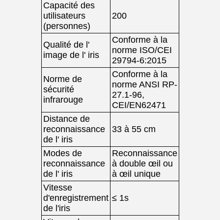
Capacité des
utilisateurs
200
(personnes)
Conforme à la
Qualité de l'
norme ISO/CEI
image de l' iris
29794-6:2015
Conforme à la
Norme de
norme ANSI RP-
sécurité
27.1-96,
infrarouge
CEI/EN62471
Distance de
reconnaissance
33 à 55 cm
de l' iris
Modes de
Reconnaissance
reconnaissance
à double œil ou
de l' iris
à œil unique
Vitesse
d'enregistrement
≤ 1s
de l'iris