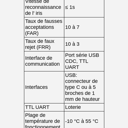
Vitesse de
reconnaissance
≤ 1s
de l' iris
Taux de fausses
acceptations
10 à 7
(FAR)
Taux de faux
10 à 3
rejet (FRR)
Port série USB
Interface de
CDC, TTL
communication
UART
USB:
connecteur de
Interfaces
type C ou à 5
broches de 1
mm de hauteur
TTL UART
Loterie
Plage de
température de
-10 °C à 55 °C
fonctionnement