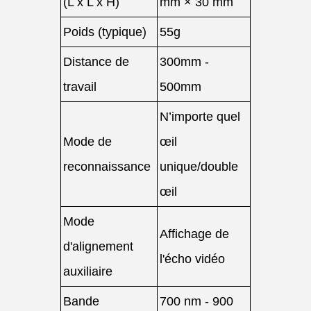
(L x L x H)
mm × 30 mm
Poids (typique)
55g
Distance de
300mm -
travail
500mm
N’importe quel
Mode de
œil
reconnaissance
unique/double
œil
Mode
Affichage de
d'alignement
l'écho vidéo
auxiliaire
Bande
700 nm - 900