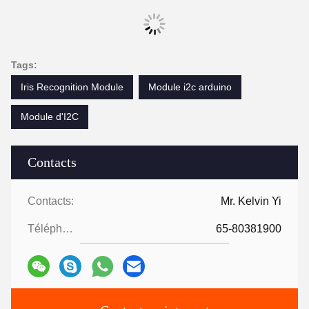
Tags:
Iris Recognition Module
Module i2c arduino
Module d'I2C
Contacts
Contacts:
Mr. Kelvin Yi
Téléphone:
65-80381900