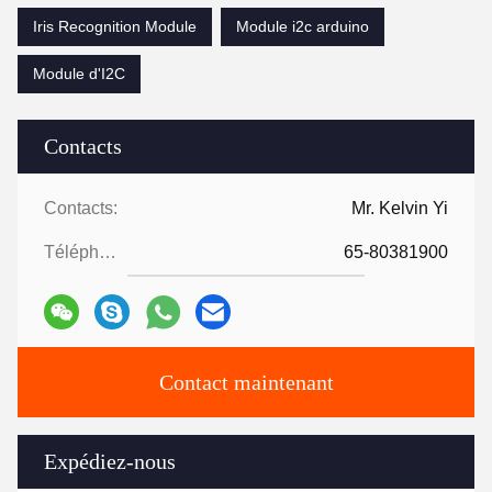
Iris Recognition Module
Module i2c arduino
Module d'I2C
Contacts
Contacts:
Mr. Kelvin Yi
Téléphone:
65-80381900
Contact maintenant
Expédiez-nous