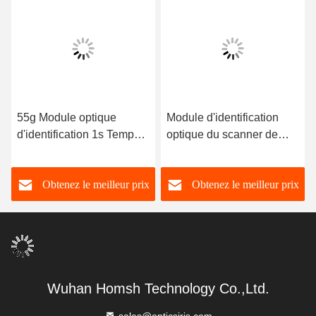
55g Module optique
Module d'identification
d'identification 1s Temps
optique du scanner de
de reconnaissance 640 x
l'iris Un œil / les deux
480 Résolution de l'image
yeux
Obtenez le meilleur prix
Obtenez le meilleur prix
Wuhan Homsh Technology Co.,Ltd.