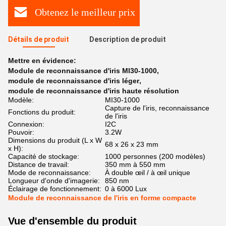
Obtenez le meilleur prix
Détails de produit
Description de produit
Mettre en évidence:
Module de reconnaissance d'iris MI30-1000
,
module de reconnaissance d'iris léger
,
module de reconnaissance d'iris haute résolution
Modèle:
MI30-1000
Capture de l'iris, reconnaissance
Fonctions du produit:
de l'iris
Connexion:
I2C
Pouvoir:
3.2W
Dimensions du produit (L x W
68 x 26 x 23 mm
x H):
Capacité de stockage:
1000 personnes (200 modèles)
Distance de travail:
350 mm à 550 mm
Mode de reconnaissance:
À double œil / à œil unique
Longueur d'onde d'imagerie:
850 nm
Éclairage de fonctionnement:
0 à 6000 Lux
Module de reconnaissance de l'iris en forme compacte
Vue d'ensemble du produit