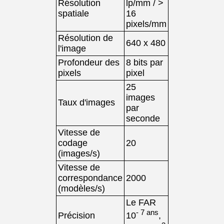
Résolution
lp/mm / >
spatiale
16
pixels/mm
Résolution de
640 x 480
l'image
Profondeur des
8 bits par
pixels
pixel
25
images
Taux d'images
par
seconde
Vitesse de
codage
20
(images/s)
Vitesse de
correspondance
2000
(modèles/s)
Le FAR
- 7 ans
Précision
10
,