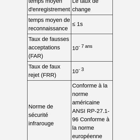
temps moyen
Le taux de
d'enregistrement
change
temps moyen de
≤ 1s
reconnaissance
Taux de fausses
- 7 ans
acceptations
10
(FAR)
Taux de faux
- 3
10
rejet (FRR)
Conforme à la
norme
américaine
Norme de
ANSI RP-27.1-
sécurité
96 Conforme à
infrarouge
la norme
européenne