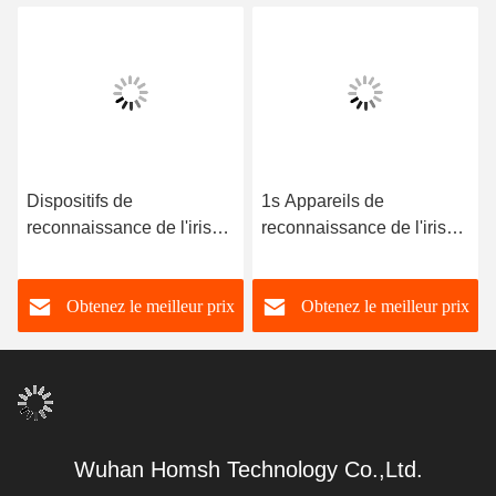
Dispositifs de
1s Appareils de
reconnaissance de l'iris
reconnaissance de l'iris
2MP 5V Scanner à double
Scanner biométrique de
iris 76*81*41mm
l'iris Distance de travail
Obtenez le meilleur prix
Obtenez le meilleur prix
21cm~27cm
Wuhan Homsh Technology Co.,Ltd.