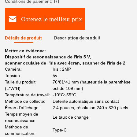
Conditions de paiement: T/T
Obtenez le meilleur prix
Détails de produit
Description de produit
Mettre en évidence:
Dispositif de reconnaissance de l'iris 5 V
,
scanner oculaire de l'iris avec écran
,
scanner de l'iris de 2
Caméra:
Iris : 2MP
Tension:
5v
Taille du produit
76*81*41 mm (hauteur de la parenthèse
(L*W*H):
est de 109 mm)
Température de travail:
-10°C~55°C
Méthode de collecte:
Détente automatique sans contact
Écran d'affichage:
2.4 pouces, résolution 240 x 320 pixels
Temps moyen de
Le taux de change
reconnaissance:
Méthode de
Type-C
communication: