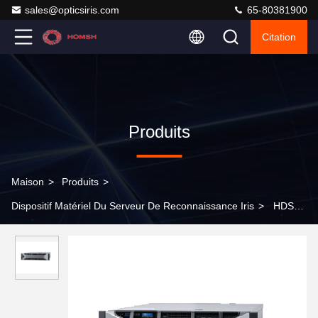
sales@opticsiris.com
65-80381900
Citation
Produits
Maison
>
Produits
>
Dispositif Matériel Du Serveur De Reconnaissance Iris
>
HDS10
serveur à double prise standard 16GB processeur 8 cœurs