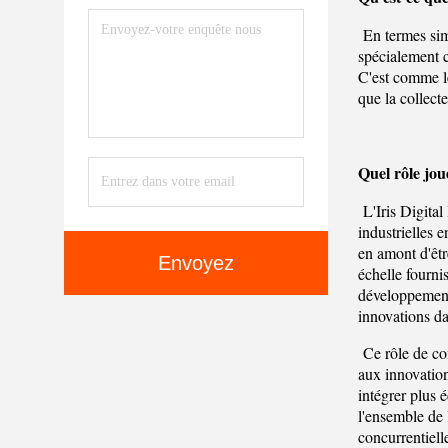
En termes sim
spécialement c
C'est comme le
que la collect
Quel rôle joue
L'Iris Digita
industrielles 
en amont d'êtr
Envoyez
échelle fourni
développement 
innovations da
Ce rôle de co
aux innovation
intégrer plus 
l'ensemble de 
concurrentiell