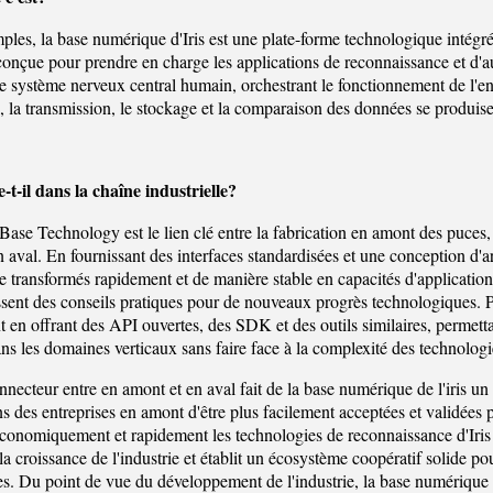
ples, la base numérique d'Iris est une plate-forme technologique intégré
onçue pour prendre en charge les applications de reconnaissance et d'auth
 système nerveux central humain, orchestrant le fonctionnement de l'en
e, la transmission, le stockage et la comparaison des données se produis
-t-il dans la chaîne industrielle?
l Base Technology est le lien clé entre la fabrication en amont des puces
en aval. En fournissant des interfaces standardisées et une conception d'
e transformés rapidement et de manière stable en capacités d'application 
ssent des conseils pratiques pour de nouveaux progrès technologiques. Po
en offrant des API ouvertes, des SDK et des outils similaires, permettan
ns les domaines verticaux sans faire face à la complexité des technologi
nnecteur entre en amont et en aval fait de la base numérique de l'iris un 
s des entreprises en amont d'être plus facilement acceptées et validées p
économiquement et rapidement les technologies de reconnaissance d'Iris d
la croissance de l'industrie et établit un écosystème coopératif solide 
es. Du point de vue du développement de l'industrie, la base numériqu