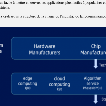
lus facile à mettre en œuvre, les applications plus faciles à populariser
trielle.
 ci-dessous la structure de la chaîne de l'industrie de la reconnaissance d