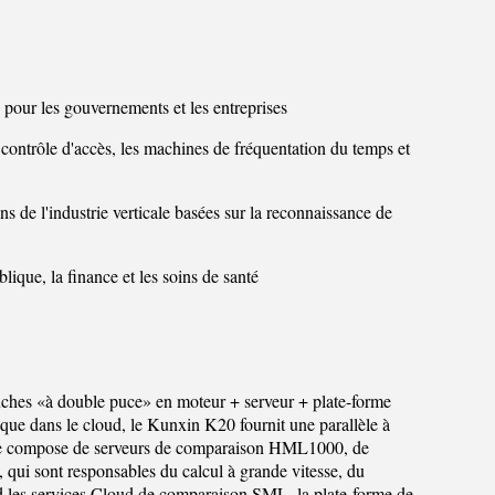
s pour les gouvernements et les entreprises
 contrôle d'accès, les machines de fréquentation du temps et
ns de l'industrie verticale basées sur la reconnaissance de
lique, la finance et les soins de santé
uches «à double puce» en moteur + serveur + plate-forme
s que dans le cloud, le Kunxin K20 fournit une parallèle à
ur se compose de serveurs de comparaison HML1000, de
ui sont responsables du calcul à grande vitesse, du
end les services Cloud de comparaison SML, la plate-forme de