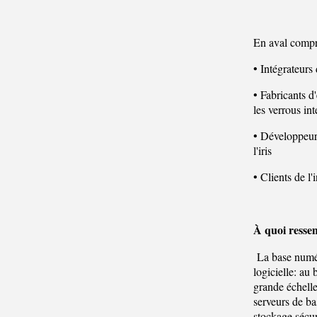
En aval comp
• Intégrateurs
• Fabricants d
les verrous int
• Développeurs
l'iris
• Clients de l
À quoi resse
La base numér
logicielle: au
grande échell
serveurs de b
stockage sécur