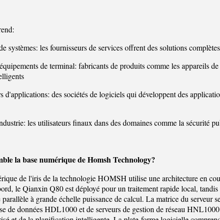
rend:
 de systèmes: les fournisseurs de services offrent des solutions complète
'équipements de terminal: fabricants de produits comme les appareils de
elligents
 d'applications: des sociétés de logiciels qui développent des applicatio
'industrie: les utilisateurs finaux dans des domaines comme la sécurité pub
mble la base numérique de Homsh Technology?
ique de l'iris de la technologie HOMSH utilise une architecture en co
 bord, le Qianxin Q80 est déployé pour un traitement rapide local, tandi
e parallèle à grande échelle puissance de calcul. La matrice du serve
ase de données HDL1000 et de serveurs de gestion de réseau HNL1000, q
isé et de la planification intelligente. La plate-forme logicielle compr