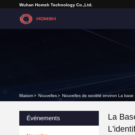
Wuhan Homsh Technology Co.,Ltd.
Maison
>
Nouvelles
>
Nouvelles de société environ La base n
La Bas
Événements
L'ident