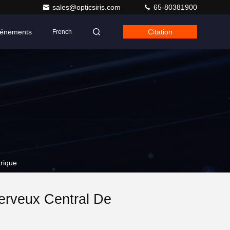
sales@opticsiris.com
65-80381900
énements
Citation
French
trique
erveux Central De